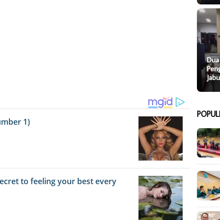
Dua
Pen
Jab
POPUL