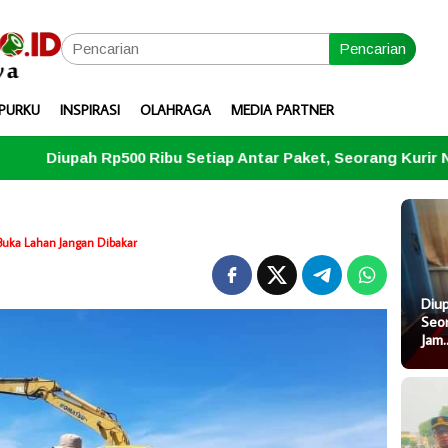
Pencarian
PURKU
INSPIRASI
OLAHRAGA
MEDIA PARTNER
ibu Setiap Antar Paket, Seorang Kurir Narkoba Dibekuk Polr
 Buka Lahan Jangan Dibakar
Diup
Seor
Jam