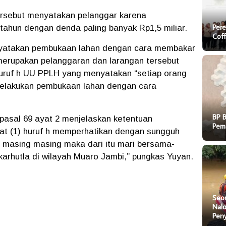
ersebut menyatakan pelanggar karena
Pere
tahun dengan denda paling banyak Rp1,5 miliar.
Cof
nyatakan pembukaan lahan dengan cara membakar
merupakan pelanggaran dan larangan tersebut
 huruf h UU PPLH yang menyatakan “setiap orang
melakukan pembukaan lahan dengan cara
BP 
asal 69 ayat 2 menjelaskan ketentuan
Pem
t (1) huruf h memperhatikan dengan sungguh
h masing masing maka dari itu mari bersama-
arhutla di wilayah Muaro Jambi,” pungkas Yuyan.
Seo
Nal
Pen