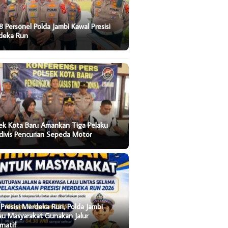
8 Personel Polda Jambi Kawal Presisi
deka Run
ek Kota Baru Amankan Tiga Pelaku
divis Pencurian Sepeda Motor
Presisi Merdeka Run, Polda Jambi
au Masyarakat Gunakan Jalur
rnatif