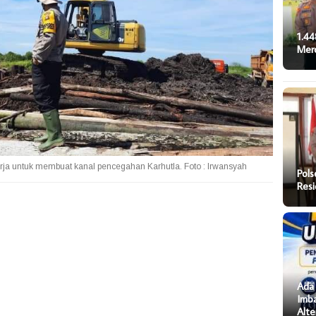
1.44
Mer
rja untuk membuat kanal pencegahan Karhutla. Foto : Irwansyah
Pols
Resi
Ada 
Imb
Alte