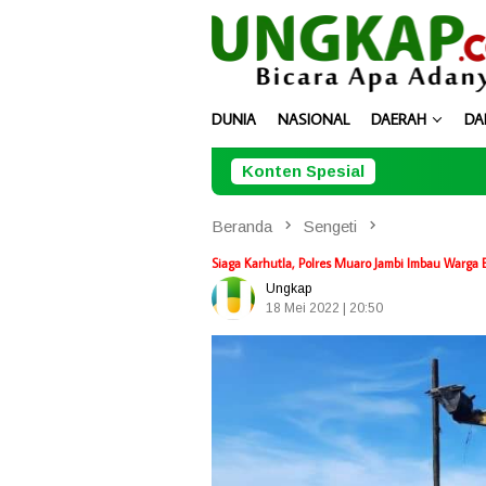
Loncat
ke
konten
DUNIA
NASIONAL
DAERAH
DA
Konten Spesial
Diupah Rp500 R
Beranda
Sengeti
Siaga Karhutla, Polres Muaro Jambi Imbau Warga
Ungkap
18 Mei 2022 | 20:50