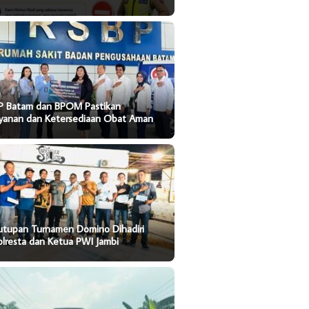
P Batam dan BPOM Pastikan
ayanan dan Ketersediaan Obat Aman
utupan Turnamen Domino Dihadiri
lresta dan Ketua PWI Jambi