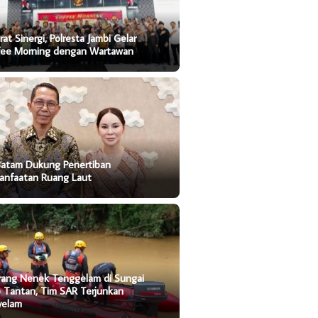
rat Sinergi, Polresta Jambi Gelar
fee Morning dengan Wartawan
Batam Dukung Penertiban
anfaatan Ruang Laut
rang Nenek Tenggelam di Sungai
o Tantan, Tim SAR Terjunkan
yelam