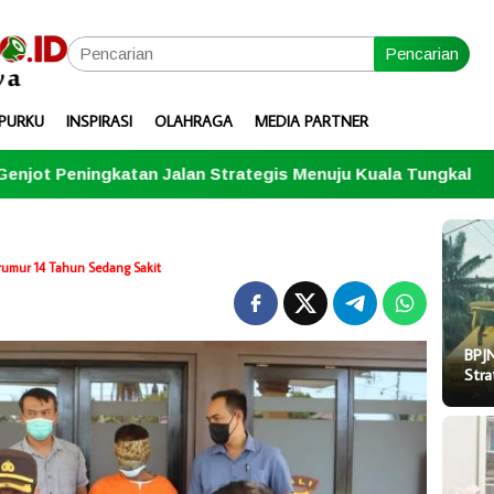
Pencarian
PURKU
INSPIRASI
OLAHRAGA
MEDIA PARTNER
lan Strategis Menuju Kuala Tungkal
Jangan Ulangi Tr
umur 14 Tahun Sedang Sakit
BPJN
Stra