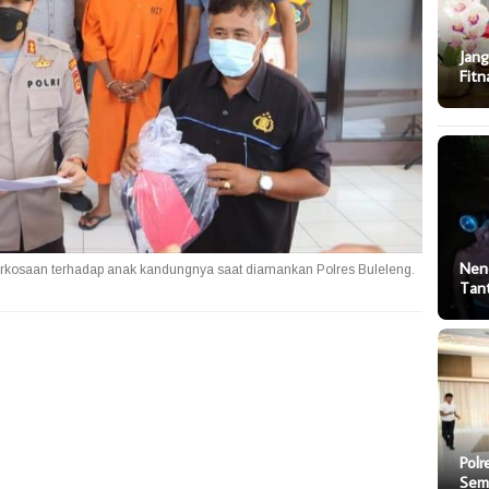
Jang
Fitn
Nen
erkosaan terhadap anak kandungnya saat diamankan Polres Buleleng.
Tan
Polr
Sem