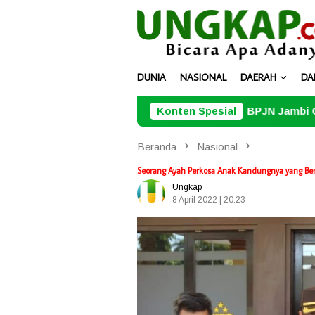
Loncat
ke
konten
DUNIA
NASIONAL
DAERAH
DA
BPJN Jambi Genjot Peningkatan Ja
Konten Spesial
Beranda
Nasional
Seorang Ayah Perkosa Anak Kandungnya yang Ber
Ungkap
8 April 2022 | 20:23