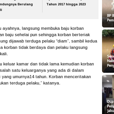
ndungnya Berulang
Tahun 2017 hingga 2023
li
BP 
Pem
u ayahnya, langsung membuka baju korban
n baju sehelai pun sehingga korban berteriak
sung dijawab terduga pelaku “diam”, sambil kedua
a korban tidak berdaya dan pelaku langsung
ali.
Seo
Nal
ku keluar kamar dan tidak lama kemudian korban
Pen
salah satu keluarganya yang ada di dalam
i yang umurnya14 tahun. Korban menceritakan
ukan terduga pelaku,” katanya.
Dua
Pen
Jab