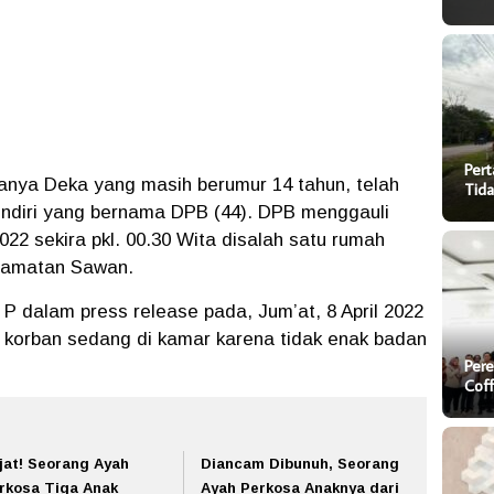
Pert
nya Deka yang masih berumur 14 tahun, telah
Tida
endiri yang bernama DPB (44). DPB menggauli
22 sekira pkl. 00.30 Wita disalah satu rumah
ecamatan Sawan.
P dalam press release pada, Jum’at, 8 April 2022
 korban sedang di kamar karena tidak enak badan
Pere
Cof
jat! Seorang Ayah
Diancam Dibunuh, Seorang
rkosa Tiga Anak
Ayah Perkosa Anaknya dari