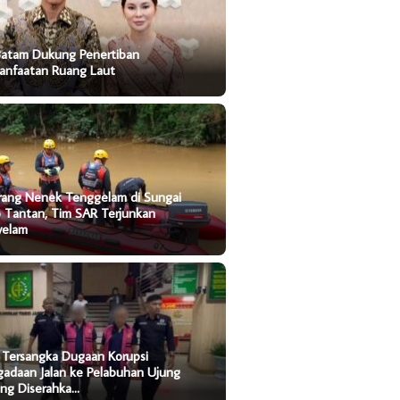
Batam Dukung Penertiban
anfaatan Ruang Laut
rang Nenek Tenggelam di Sungai
o Tantan, Tim SAR Terjunkan
yelam
 Tersangka Dugaan Korupsi
gadaan Jalan ke Pelabuhan Ujung
ung Diserahka…