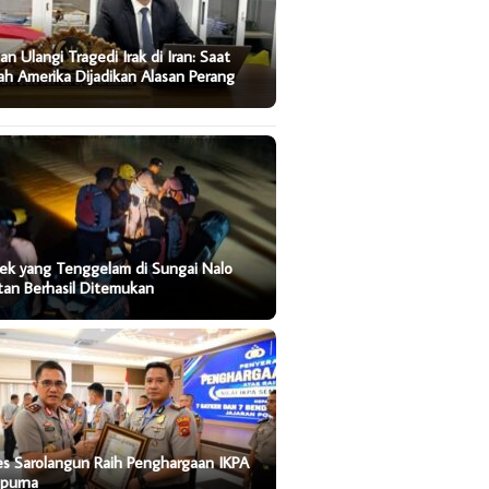
an Ulangi Tragedi Irak di Iran: Saat
ah Amerika Dijadikan Alasan Perang
ek yang Tenggelam di Sungai Nalo
tan Berhasil Ditemukan
es Sarolangun Raih Penghargaan IKPA
purna