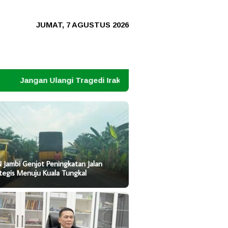
JUMAT, 7 AGUSTUS 2026
agedi Irak di Iran: Saat Fitnah Amerika Dijadikan Alasan Pera
 Jambi Genjot Peningkatan Jalan
tegis Menuju Kuala Tungkal