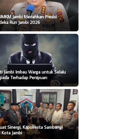
UMKM Jambi Meriahkan Presisi
deka Run Jambi 2026
ti Jambi Imbau Warga untuk Selalu
pada Terhadap Penipuan
uat Sinergi, Kapolresta Sambangi
 Kota Jambi