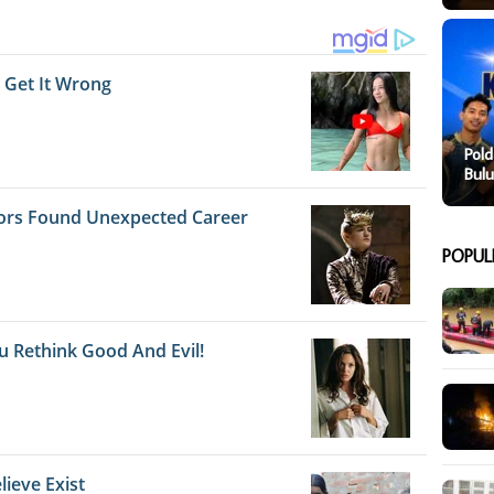
Pold
Bulu
POPUL