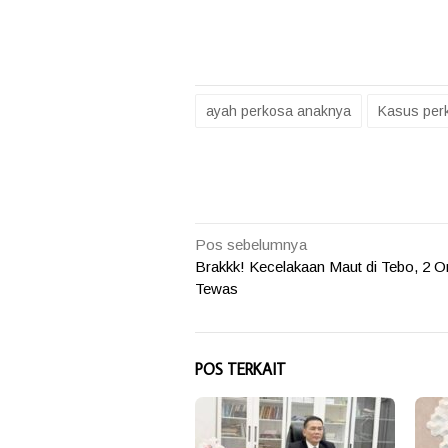
ayah perkosa anaknya
Kasus perk
Navigasi
Pos sebelumnya
Brakkk! Kecelakaan Maut di Tebo, 2 O
pos
Tewas
POS TERKAIT