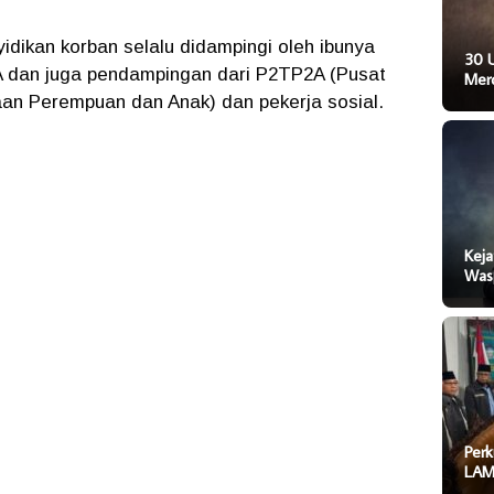
dikan korban selalu didampingi oleh ibunya
30 
A dan juga pendampingan dari P2TP2A (Pusat
Mer
n Perempuan dan Anak) dan pekerja sosial.
Keja
Was
Perk
LAM