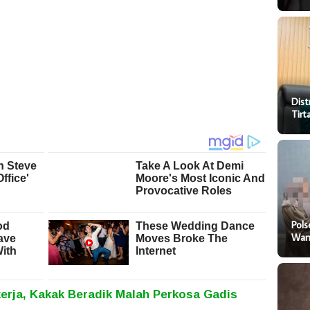
Dist
Tir
Pol
Wani
kerja, Kakak Beradik Malah Perkosa Gadis