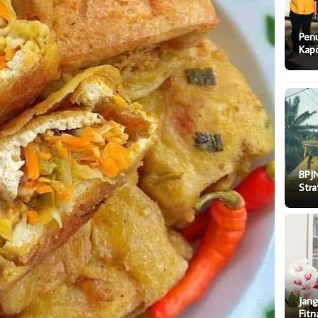
Pen
Kapo
BPJN
Stra
Jang
Fitn