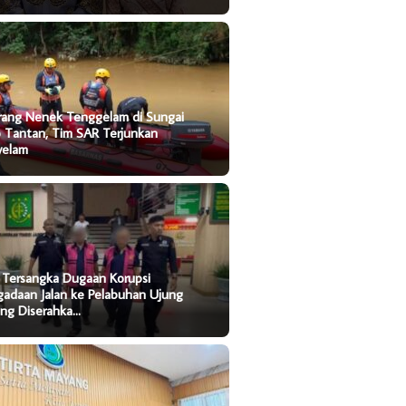
rang Nenek Tenggelam di Sungai
o Tantan, Tim SAR Terjunkan
yelam
 Tersangka Dugaan Korupsi
gadaan Jalan ke Pelabuhan Ujung
ung Diserahka…