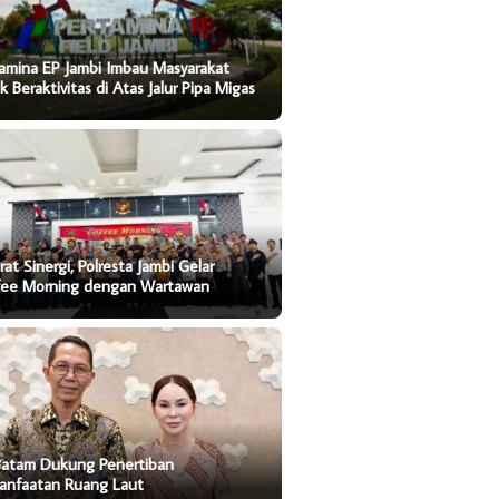
amina EP Jambi Imbau Masyarakat
k Beraktivitas di Atas Jalur Pipa Migas
rat Sinergi, Polresta Jambi Gelar
fee Morning dengan Wartawan
Batam Dukung Penertiban
anfaatan Ruang Laut