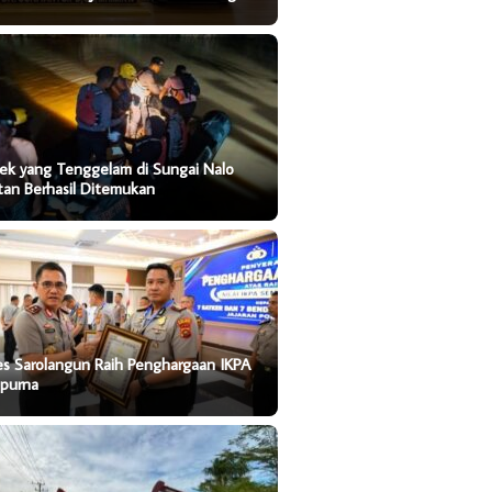
ek yang Tenggelam di Sungai Nalo
tan Berhasil Ditemukan
es Sarolangun Raih Penghargaan IKPA
purna