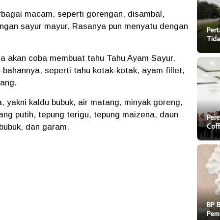
erbagai macam, seperti gorengan, disambal,
dengan sayur mayur. Rasanya pun menyatu dengan
Pert
Tida
 kita akan coba membuat tahu Tahu Ayam Sayur.
bahannya, seperti tahu kotak-kotak, ayam fillet,
wang.
a, yakni kaldu bubuk, air matang, minyak goreng,
ng putih, tepung terigu, tepung maizena, daun
Pere
Cof
 bubuk, dan garam.
BP 
Pem