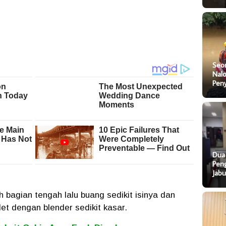
Seo
Nal
Pen
Dua
Pen
Jab
h bagian tengah lalu buang sedikit isinya dan
et dengan blender sedikit kasar.