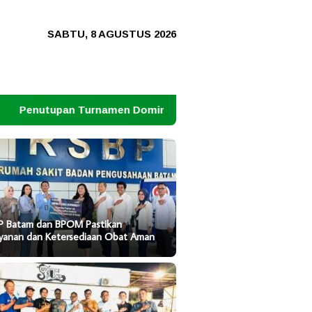
SABTU, 8 AGUSTUS 2026
n Domino Dihadiri Kapolresta dan Ketua PWI Jambi
P Batam dan BPOM Pastikan
ayanan dan Ketersediaan Obat Aman