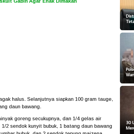
skuit Gabin Agar Enak Dimakan
Dist
Tir
Pol
Wani
 agak halus. Selanjutnya siapkan 100 gram tauge,
atang daun bawang.
inyak goreng secukupnya, dan 1/4 gelas air
30 
 1/2 sendok kunyit bubuk, 1 batang daun bawang
Mer
etumbar bubuk, dan 2 sendok tepung maizena.