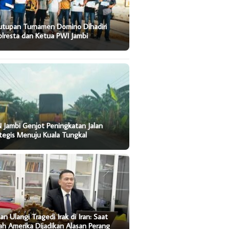
utupan Turnamen Domino Dihadiri
lresta dan Ketua PWI Jambi
 Jambi Genjot Peningkatan Jalan
tegis Menuju Kuala Tungkal
an Ulangi Tragedi Irak di Iran: Saat
ah Amerika Dijadikan Alasan Perang