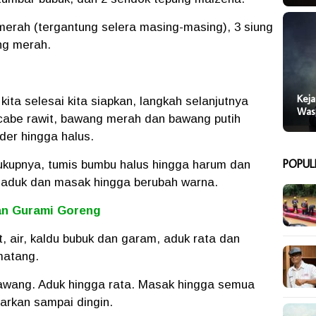
merah (tergantung selera masing-masing), 3 siung
ng merah.
Keja
ta selesai kita siapkan, langkah selanjutnya
Was
cabe rawit, bawang merah dan bawang putih
nder hingga halus.
POPUL
kupnya, tumis bumbu halus hingga harum dan
aduk dan masak hingga berubah warna.
an Gurami Goreng
t, air, kaldu bubuk dan garam, aduk rata dan
matang.
awang. Aduk hingga rata. Masak hingga semua
arkan sampai dingin.