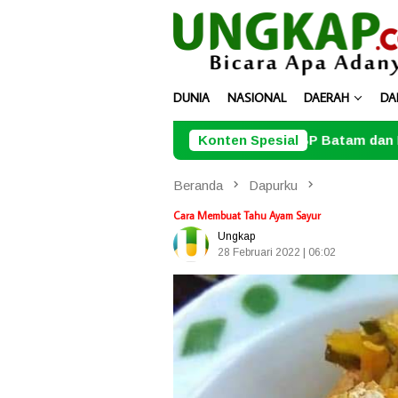
Loncat
ke
konten
DUNIA
NASIONAL
DAERAH
DA
RSBP Batam dan BPOM Pastikan Pelaya
Konten Spesial
Beranda
Dapurku
Cara Membuat Tahu Ayam Sayur
Ungkap
28 Februari 2022 | 06:02