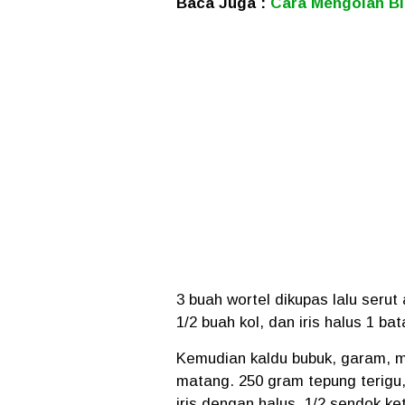
Baca Juga :
Cara Mengolah Bi
3 buah wortel dikupas lalu serut
1/2 buah kol, dan iris halus 1 b
Kemudian kaldu bubuk, garam, m
matang. 250 gram tepung terigu,
iris dengan halus, 1/2 sendok k