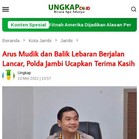
Loncat
Menu
ke
Mobile
konten
nah Amerika Dijadikan Alasan Perang
Konten Spesial
Nenek yang Tengg
Beranda
Kota Jambi
Jambi
Arus Mudik dan Balik Lebaran Berjalan
Lancar, Polda Jambi Ucapkan Terima Kasih
Ungkap
10 Mei 2022 | 10:57