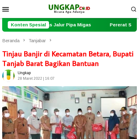
Loncat
Menu
ke
Mobile
konten
ipa Migas
Konten Spesial
Pererat Sinergi, Polresta Jambi Gelar Co
Beranda
Tanjabar
Tinjau Banjir di Kecamatan Betara, Bupati
Tanjab Barat Bagikan Bantuan
Ungkap
28 Maret 2022 | 16:07