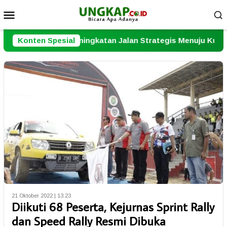
Loncat
Menu
ke
Mobile
konten
Peningkatan Jalan Strategis Menuju Kuala Tungkal
Konten Spesial
J
21 Oktober 2022 | 13:23
Diikuti 68 Peserta, Kejurnas Sprint Rally
dan Speed Rally Resmi Dibuka