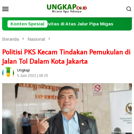
Loncat
Menu
ke
Mobile
konten
 Atas Jalur Pipa Migas
Konten Spesial
Pererat Sinergi, Polresta Ja
Beranda
Nasional
Politisi PKS Kecam Tindakan Pemukulan di
Jalan Tol Dalam Kota Jakarta
Ungkap
5 Juni 2022 | 09:25