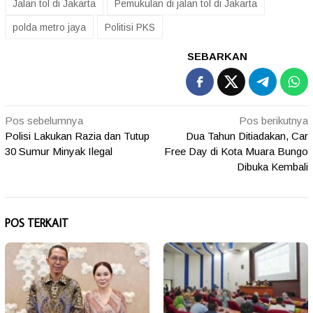
Jalan tol di Jakarta
Pemukulan di jalan tol di Jakarta
polda metro jaya
Politisi PKS
SEBARKAN
Navigasi
Pos sebelumnya
Pos berikutnya
Polisi Lakukan Razia dan Tutup
Dua Tahun Ditiadakan, Car
pos
30 Sumur Minyak Ilegal
Free Day di Kota Muara Bungo
Dibuka Kembali
POS TERKAIT