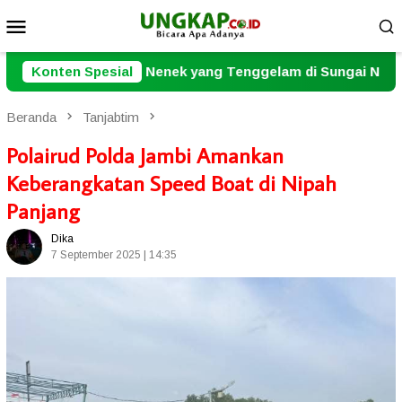
Loncat
Menu
ke
Mobile
konten
ek yang Tenggelam di Sungai Nalo Tantan Berhasil Ditemuk
Konten Spesial
Beranda
Tanjabtim
Polairud Polda Jambi Amankan
Keberangkatan Speed Boat di Nipah
Panjang
Dika
7 September 2025 | 14:35