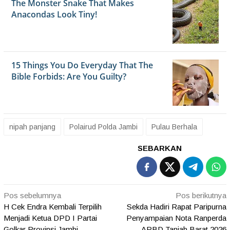
nipah panjang
Polairud Polda Jambi
Pulau Berhala
SEBARKAN
Navigasi
Pos sebelumnya
Pos berikutnya
H Cek Endra Kembali Terpilih
Sekda Hadiri Rapat Paripurna
pos
Menjadi Ketua DPD I Partai
Penyampaian Nota Ranperda
Golkar Provinsi Jambi
APBD Tanjab Barat 2026