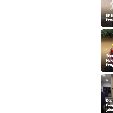
BP 
Pem
Seo
Nal
Pen
Dua
Pen
Jab