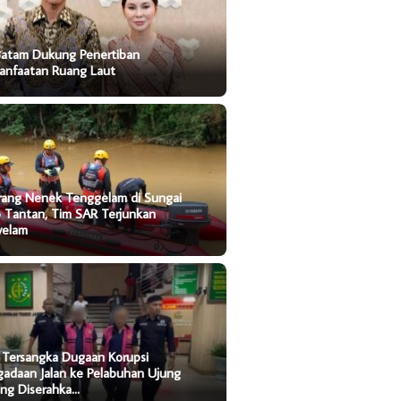
Batam Dukung Penertiban
anfaatan Ruang Laut
rang Nenek Tenggelam di Sungai
o Tantan, Tim SAR Terjunkan
yelam
 Tersangka Dugaan Korupsi
gadaan Jalan ke Pelabuhan Ujung
ung Diserahka…