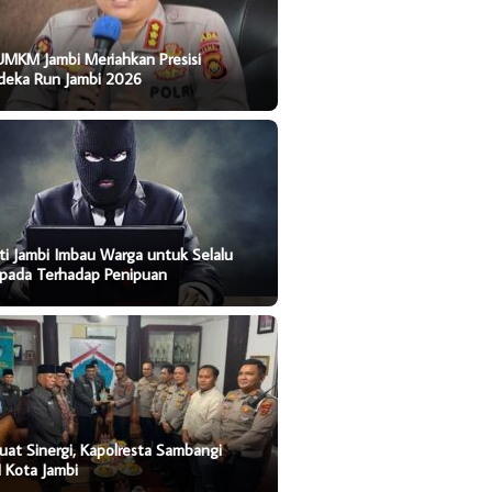
UMKM Jambi Meriahkan Presisi
deka Run Jambi 2026
ti Jambi Imbau Warga untuk Selalu
pada Terhadap Penipuan
uat Sinergi, Kapolresta Sambangi
 Kota Jambi