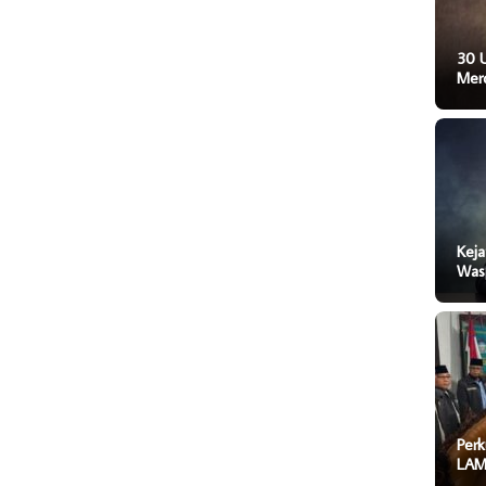
30 
Mer
Keja
Was
Perk
LAM