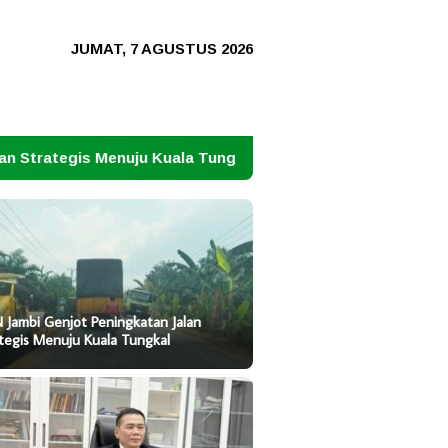
JUMAT, 7 AGUSTUS 2026
ju Kuala Tungkal
Jangan Ulangi Tragedi Irak di Iran: 
 Jambi Genjot Peningkatan Jalan
tegis Menuju Kuala Tungkal