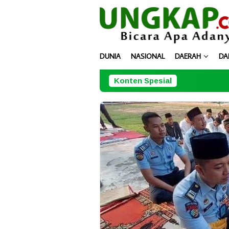
Loncat
ke
konten
DUNIA
NASIONAL
DAERAH
DA
Konten Spesial