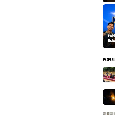
Pold
Bulu
POPUL