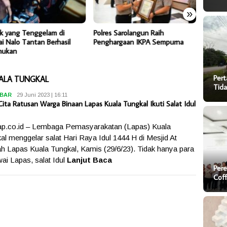
»
k yang Tenggelam di
Polres Sarolangun Raih
Pertam
i Nalo Tantan Berhasil
Penghargaan IKPA Sempurna
Masyara
mukan
Atas Ja
Pert
UALA TUNGKAL
Tida
ABAR
Ungkap
29 Juni 2023 | 16:11
ita Ratusan Warga Binaan Lapas Kuala Tungkal Ikuti Salat Idul
p.co.id – Lembaga Pemasyarakatan (Lapas) Kuala
al menggelar salat Hari Raya Idul 1444 H di Mesjid At
h Lapas Kuala Tungkal, Kamis (29/6/23). Tidak hanya para
ai Lapas, salat Idul
Lanjut Baca
Pere
Cof