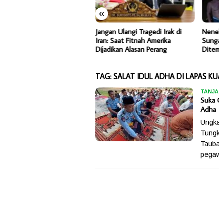
«
N Jambi Genjot Peningkatan
Jangan Ulangi Tragedi Irak di
Nene
an Strategis Menuju Kuala
Iran: Saat Fitnah Amerika
Sunga
gkal
Dijadikan Alasan Perang
Dite
TAG:
SALAT IDUL ADHA DI LAPAS K
TANJ
Suka C
Adha
Ungka
Tungk
Tauba
pegaw