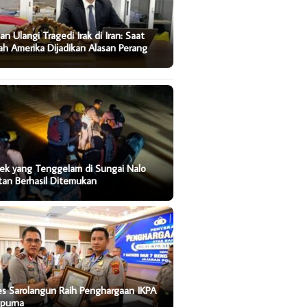
an Ulangi Tragedi Irak di Iran: Saat
ah Amerika Dijadikan Alasan Perang
ek yang Tenggelam di Sungai Nalo
tan Berhasil Ditemukan
es Sarolangun Raih Penghargaan IKPA
purna