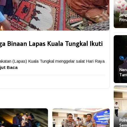
Jang
Fitn
a Binaan Lapas Kuala Tungkal Ikuti
atan (Lapas) Kuala Tungkal menggelar salat Hari Raya
jut Baca
Nen
Tan
Polr
Sem