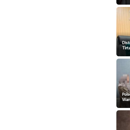
Dist
Tir
Pol
Wani