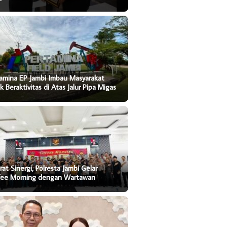
ina EP Jambi Imbau
BPJN Jambi Genjot Peningkatan
Jangan Ul
kat Tidak Beraktivitas di
Jalan Strategis Menuju Kuala
Iran: Saa
lur Pipa Migas
Tungkal
Dijadika
amina EP Jambi Imbau Masyarakat
k Beraktivitas di Atas Jalur Pipa Migas
rat Sinergi, Polresta Jambi Gelar
fee Morning dengan Wartawan