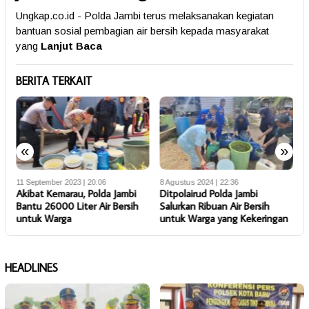
Ungkap.co.id - Polda Jambi terus melaksanakan kegiatan
bantuan sosial pembagian air bersih kepada masyarakat
yang
Lanjut Baca
BERITA TERKAIT
«
»
11 September 2023 | 20:06
8 Agustus 2024 | 22:36
2
Akibat Kemarau, Polda Jambi
Ditpolairud Polda Jambi
K
Bantu 26000 Liter Air Bersih
Salurkan Ribuan Air Bersih
S
untuk Warga
untuk Warga yang Kekeringan
S
HEADLINES