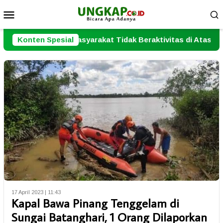
Loncat
Menu
ke
Mobile
konten
yarakat Tidak Beraktivitas di Atas Jalur Pipa Migas
Konten Spesial
17 April 2023 | 11:43
Kapal Bawa Pinang Tenggelam di
Sungai Batanghari, 1 Orang Dilaporkan