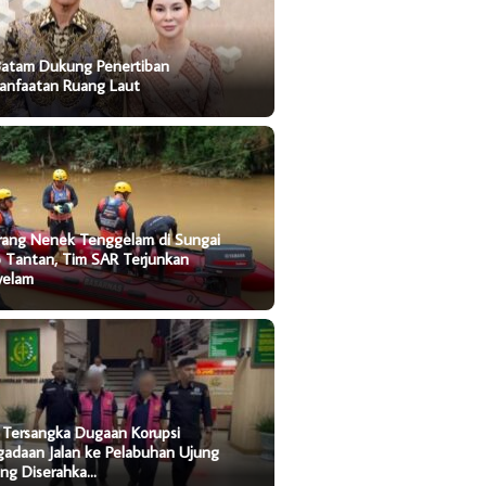
Batam Dukung Penertiban
anfaatan Ruang Laut
rang Nenek Tenggelam di Sungai
o Tantan, Tim SAR Terjunkan
yelam
 Tersangka Dugaan Korupsi
gadaan Jalan ke Pelabuhan Ujung
ung Diserahka…