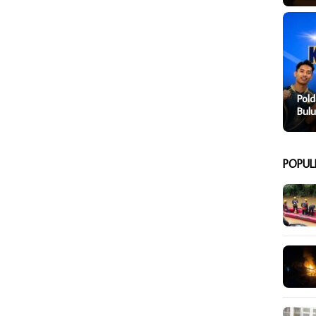
Pold
Bulu
POPUL