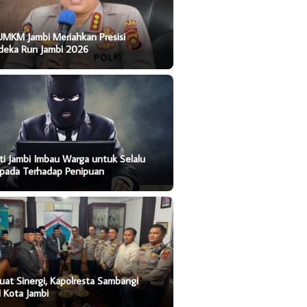
UMKM Jambi Meriahkan Presisi
deka Run Jambi 2026
ti Jambi Imbau Warga untuk Selalu
pada Terhadap Penipuan
uat Sinergi, Kapolresta Sambangi
 Kota Jambi