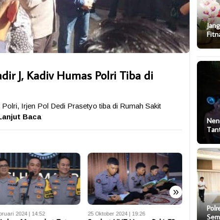
Jang
Fitn
dir J, Kadiv Humas Polri Tiba di
olri, Irjen Pol Dedi Prasetyo tiba di Rumah Sakit
Lanjut Baca
Nen
Tan
»
Polr
bruari 2024 | 14:52
25 Oktober 2024 | 19:26
21 Juni 2024
Sem