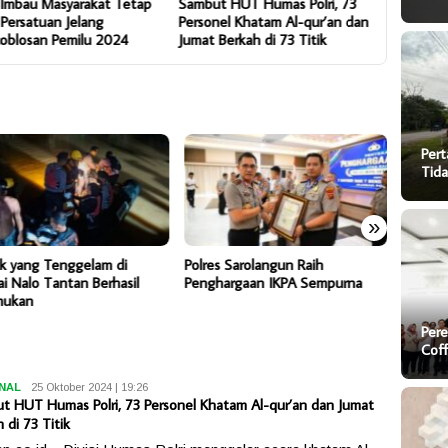
i Imbau Masyarakat Tetap
Sambut HUT Humas Polri, 73
Hasil Surv
 Persatuan Jelang
Personel Khatam Al-qur’an dan
Polri Teru
oblosan Pemilu 2024
Jumat Berkah di 73 Titik
untuk Ma
Pert
Tida
»
k yang Tenggelam di
Polres Sarolangun Raih
Pertam
i Nalo Tantan Berhasil
Penghargaan IKPA Sempurna
Masyara
mukan
Atas Ja
Pere
Cof
NAL
Ungkap
25 Oktober 2024 | 19:26
t HUT Humas Polri, 73 Personel Khatam Al-qur’an dan Jumat
 di 73 Titik