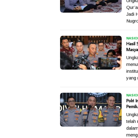
Ungka
Qur’a
Jadi 
Nugr
NASIO
Hasil 
Masya
Ungka
menut
insti
yang 
NASIO
Polri
Pemil
Ungka
telah
dalam
menga