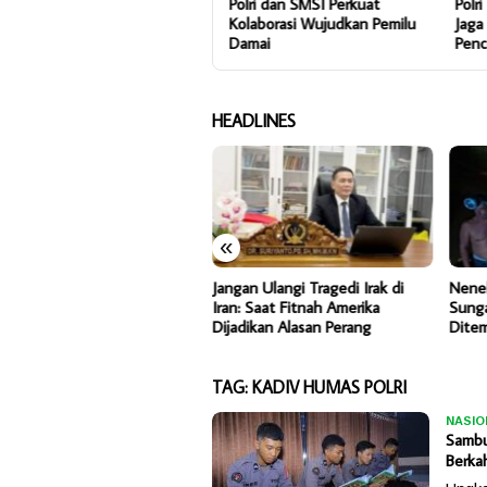
Hasil Survei Citra Naik 73,1%,
Polri dan SMSI Perkuat
Polr
Polri Terus Genjot Kinerja
Kolaborasi Wujudkan Pemilu
Jaga
untuk Masyarakat
Damai
Penc
HEADLINES
«
N Jambi Genjot Peningkatan
Jangan Ulangi Tragedi Irak di
Nene
an Strategis Menuju Kuala
Iran: Saat Fitnah Amerika
Sunga
gkal
Dijadikan Alasan Perang
Dite
TAG:
KADIV HUMAS POLRI
NASIO
Sambu
Berkah