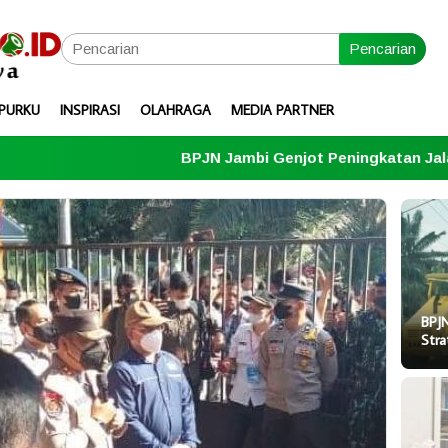
Pencarian
PURKU
INSPIRASI
OLAHRAGA
MEDIA PARTNER
BPJN Jambi Genjot Peningkatan Jalan Strategis Menuju
BPJN
Stra