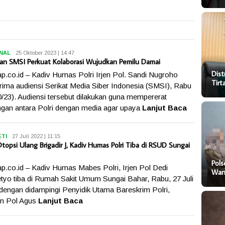
NAL
Dika
25 Oktober 2023 | 14:47
 dan SMSI Perkuat Kolaborasi Wujudkan Pemilu Damai
Dist
p.co.id – Kadiv Humas Polri Irjen Pol. Sandi Nugroho
Tir
ima audiensi Serikat Media Siber Indonesia (SMSI), Rabu
0/23). Audiensi tersebut dilakukan guna mempererat
gan antara Polri dengan media agar upaya
Lanjut Baca
TI
Ungkap
27 Juli 2022 | 11:15
topsi Ulang Brigadir J, Kadiv Humas Polri Tiba di RSUD Sungai
Pol
p.co.id – Kadiv Humas Mabes Polri, Irjen Pol Dedi
Wani
tyo tiba di Rumah Sakit Umum Sungai Bahar, Rabu, 27 Juli
dengan didampingi Penyidik Utama Bareskrim Polri,
en Pol Agus
Lanjut Baca