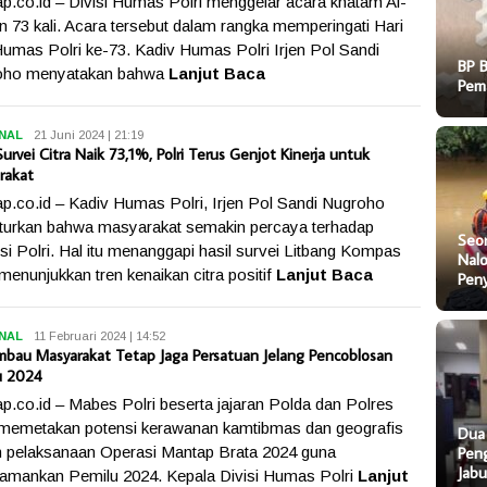
p.co.id – Divisi Humas Polri menggelar acara khatam Al-
n 73 kali. Acara tersebut dalam rangka memperingati Hari
Humas Polri ke-73. Kadiv Humas Polri Irjen Pol Sandi
BP 
oho menyatakan bahwa
Lanjut Baca
Pem
NAL
Ungkap
21 Juni 2024 | 21:19
Survei Citra Naik 73,1%, Polri Terus Genjot Kinerja untuk
rakat
p.co.id – Kadiv Humas Polri, Irjen Pol Sandi Nugroho
urkan bahwa masyarakat semakin percaya terhadap
Seo
tusi Polri. Hal itu menanggapi hasil survei Litbang Kompas
Nal
menunjukkan tren kenaikan citra positif
Lanjut Baca
Pen
NAL
Ungkap
11 Februari 2024 | 14:52
 Imbau Masyarakat Tetap Jaga Persatuan Jelang Pencoblosan
u 2024
p.co.id – Mabes Polri beserta jajaran Polda dan Polres
 memetakan potensi kerawanan kamtibmas dan geografis
Dua
Pen
 pelaksanaan Operasi Mantap Brata 2024 guna
Jab
mankan Pemilu 2024. Kepala Divisi Humas Polri
Lanjut