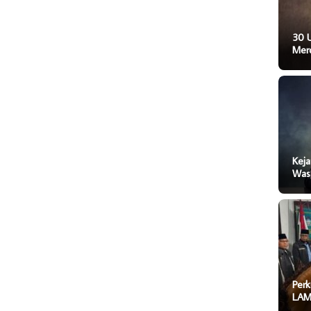
30 
Mer
Keja
Was
Perk
LAM