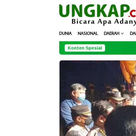
Loncat
ke
konten
DUNIA
NASIONAL
DAERAH
DA
Konten Spesial