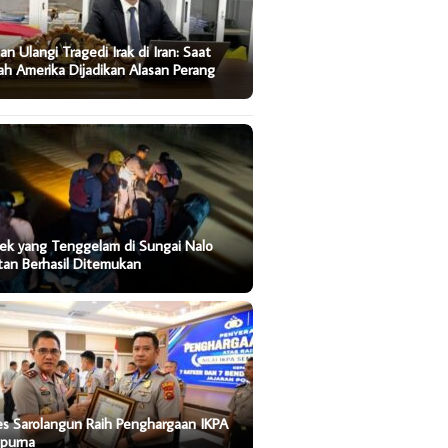
an Ulangi Tragedi Irak di Iran: Saat
ah Amerika Dijadikan Alasan Perang
ek yang Tenggelam di Sungai Nalo
tan Berhasil Ditemukan
es Sarolangun Raih Penghargaan IKPA
 | 21:19
25 Oktober 2023 | 14:47
11 Februari 2024 |
purna