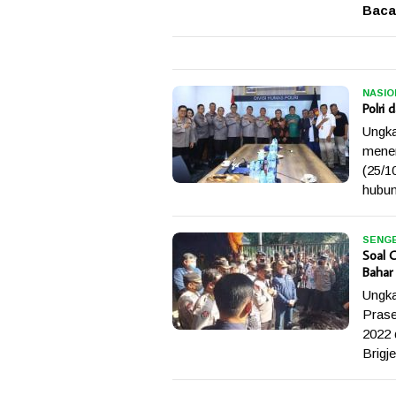
Baca
NASIO
Polri
Ungka
mener
(25/1
hubun
SENGE
Soal O
Bahar
Ungka
Prase
2022 
Brigj