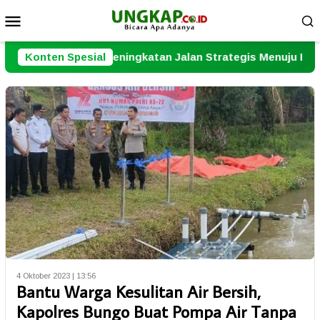
Loncat
Menu
ke
Mobile
konten
jot Peningkatan Jalan Strategis Menuju Kuala Tungkal
Konten Spesial
4 Oktober 2023 | 13:56
Bantu Warga Kesulitan Air Bersih,
Kapolres Bungo Buat Pompa Air Tanpa