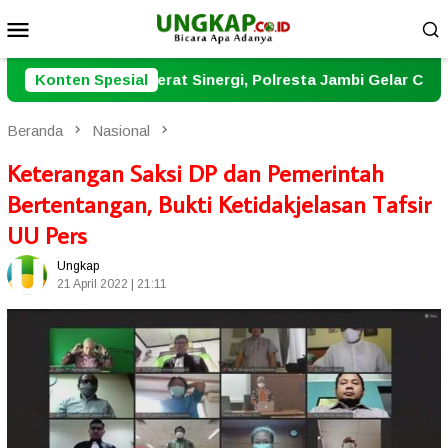
Loncat
Menu
ke
Mobile
konten
gi, Polresta Jambi Gelar Coffee Morning dengan Wartawan
Konten Spesial
Beranda
Nasional
Keterangan Saksi DP dan Pemerintah
Bertentangan, Bukti Ketidakjelasan Tafsir
UU Pers
Ungkap
21 April 2022 | 21:11