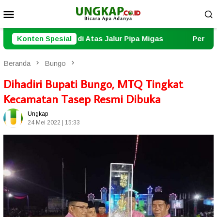
Loncat
Menu
ke
Mobile
konten
alur Pipa Migas
Konten Spesial
Pererat Sinergi, Polresta Jambi Ge
Beranda
Bungo
Dihadiri Bupati Bungo, MTQ Tingkat
Kecamatan Tasep Resmi Dibuka
Ungkap
24 Mei 2022 | 15:33