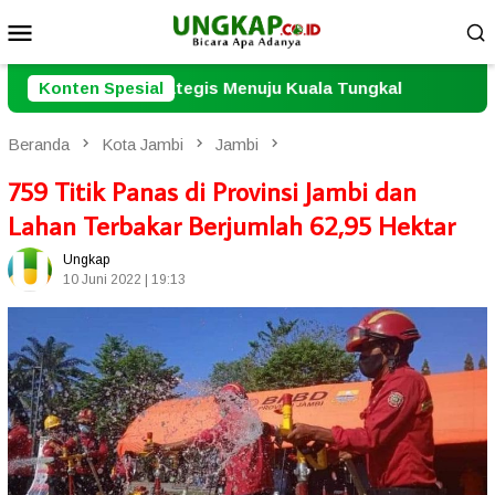
Loncat
Menu
ke
Mobile
konten
 Menuju Kuala Tungkal
Konten Spesial
Jangan Ulangi Tragedi Irak di 
Beranda
Kota Jambi
Jambi
759 Titik Panas di Provinsi Jambi dan
Lahan Terbakar Berjumlah 62,95 Hektar
Ungkap
10 Juni 2022 | 19:13