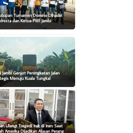
utupan Turnamen Domino Dihadiri
lresta dan Ketua PWI Jambi
 Jambi Genjot Peningkatan Jalan
tegis Menuju Kuala Tungkal
an Ulangi Tragedi Irak di Iran: Saat
ah Amerika Dijadikan Alasan Perang