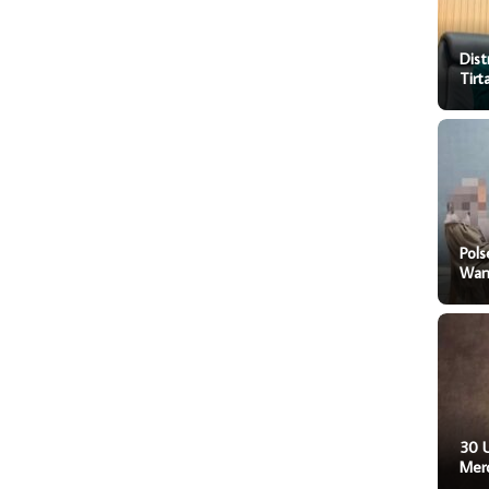
Dist
Tir
Pol
Wani
30 
Mer