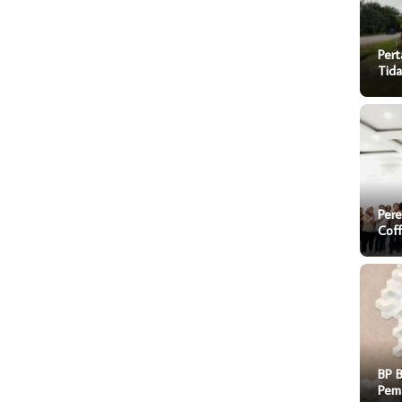
Pert
Tida
Pere
Cof
BP 
Pem