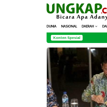
Loncat
ke
konten
DUNIA
NASIONAL
DAERAH
DA
Konten Spesial