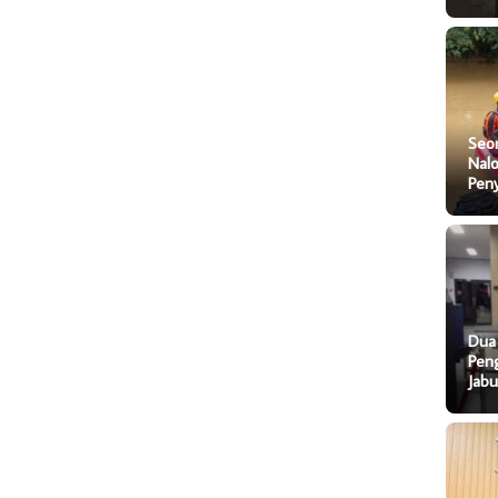
Seo
Nal
Pen
Dua
Pen
Jab