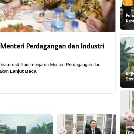
Pen
Kapo
Menteri Perdagangan dan Industri
Muhammad Rudi menjamu Menteri Perdagangan dan
makan
Lanjut Baca
BPJN
Stra
Jang
Fitn