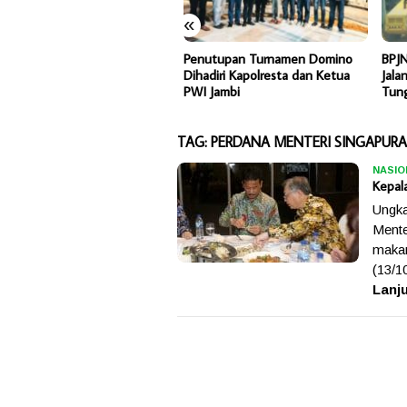
«
P Batam dan BPOM Pastikan
Penutupan Turnamen Domino
BPJN 
ayanan dan Ketersediaan
Dihadiri Kapolresta dan Ketua
Jalan
at Aman
PWI Jambi
Tung
TAG:
PERDANA MENTERI SINGAPURA
NASIO
Kepal
Ungk
Mente
makan
(13/1
Lanj