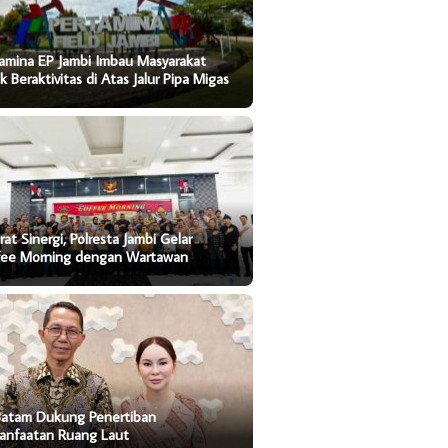
amina EP Jambi Imbau Masyarakat
k Beraktivitas di Atas Jalur Pipa Migas
rat Sinergi, Polresta Jambi Gelar
fee Morning dengan Wartawan
Batam Dukung Penertiban
anfaatan Ruang Laut