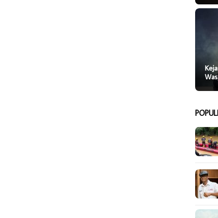
Keja
Was
POPUL