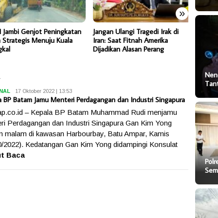
»
Jambi Genjot Peningkatan
Jangan Ulangi Tragedi Irak di
Nenek 
 Strategis Menuju Kuala
Iran: Saat Fitnah Amerika
Sungai 
kal
Dijadikan Alasan Perang
Ditemu
Nen
Tan
NAL
Dika
17 Oktober 2022 | 13:53
a BP Batam Jamu Menteri Perdagangan dan Industri Singapura
ap.co.id – Kepala BP Batam Muhammad Rudi menjamu
ri Perdagangan dan Industri Singapura Gan Kim Yong
 malam di kawasan Harbourbay, Batu Ampar, Kamis
0/2022). Kedatangan Gan Kim Yong didampingi Konsulat
ut Baca
Polr
Sem