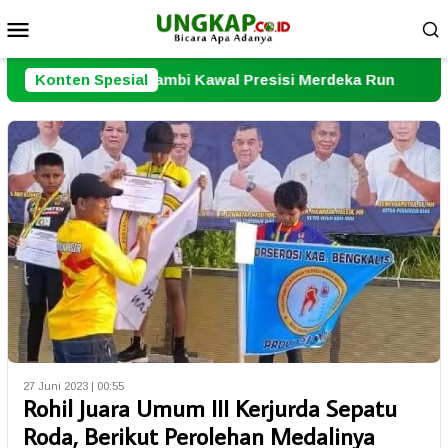
Loncat
Menu
ke
Mobile
konten
a Jambi Kawal Presisi Merdeka Run
Konten Spesial
Polsek Kota Baru 
27 Juni 2023 | 00:55
Rohil Juara Umum III Kerjurda Sepatu
Roda, Berikut Perolehan Medalinya