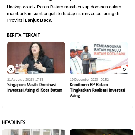
Ungkap.co.id - Peran Batam masih cukup dominan dalam
memberikan sumbangsih terhadap nilai investasi asing di
Provinsi
Lanjut Baca
BERITA TERKAIT
«
»
21 Agustus 2023 | 17:56
19 Desember 2023 | 20:52
4
Singapura Masih Dominasi
Komitmen BP Batam
D
Investasi Asing di Kota Batam
Tingkatkan Realisasi Investasi
I
Asing
HEADLINES