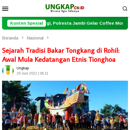
Loncat
Menu
ke
Mobile
konten
 Polresta Jambi Gelar Coffee Morning dengan Wartawan
Konten Spesial
Beranda
Nasional
Sejarah Tradisi Bakar Tongkang di Rohil:
Awal Mula Kedatangan Etnis Tionghoa
Ungkap
20 Juni 2022 | 06:11