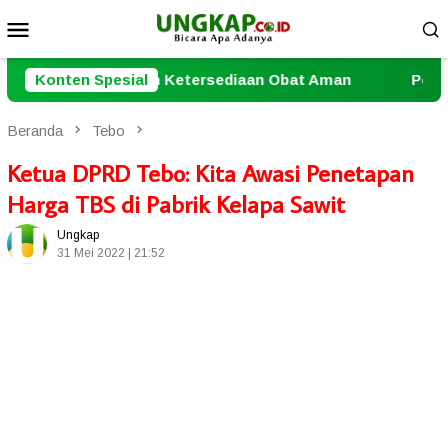
Loncat
Menu
ke
Mobile
konten
tersediaan Obat Aman
Konten Spesial
Penutupan Turnamen Domino D
Beranda
Tebo
Ketua DPRD Tebo: Kita Awasi Penetapan
Harga TBS di Pabrik Kelapa Sawit
Ungkap
31 Mei 2022 | 21:52