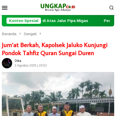
Loncat
Menu
ke
Mobile
konten
alur Pipa Migas
Konten Spesial
Pererat Sinergi, Polresta Jambi Ge
Beranda
Sengeti
Jum’at Berkah, Kapolsek Jaluko Kunjungi
Pondok Tahfiz Quran Sungai Duren
Dika
1 Agustus 2025 | 20:52