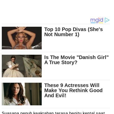
Suasana penuh keakraban terasa begitu kental saat