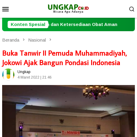
Loncat
Menu
ke
Mobile
konten
 Ketersediaan Obat Aman
Konten Spesial
Penutupan Turnamen Domin
Beranda
Nasional
Buka Tanwir II Pemuda Muhammadiyah,
Jokowi Ajak Bangun Pondasi Indonesia
Ungkap
4 Maret 2022 | 21:46