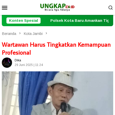
Loncat
Menu
ke
Mobile
konten
sek Kota Baru Amankan Tiga Pelaku Residivis Pencurian Se
Konten Spesial
Beranda
Kota Jambi
Wartawan Harus Tingkatkan Kemampuan
Profesional
Dika
29 Juni 2025 | 11:24