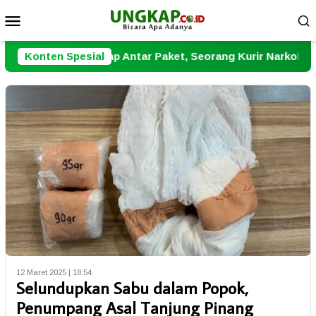
Loncat
Menu
ke
Mobile
konten
tiap Antar Paket, Seorang Kurir Narkoba Dibekuk Polresta J
Konten Spesial
12 Maret 2025 | 18:54
Selundupkan Sabu dalam Popok,
Penumpang Asal Tanjung Pinang