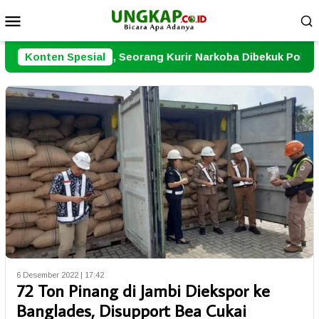
Loncat
Menu
ke
Mobile
konten
et, Seorang Kurir Narkoba Dibekuk Polresta Jambi
Konten Spesial
1.
6 Desember 2022 | 17:42
72 Ton Pinang di Jambi Diekspor ke
Banglades, Disupport Bea Cukai