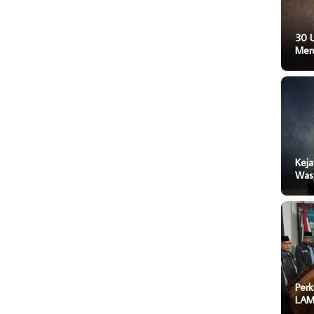
30 
Mer
Keja
Was
Perk
LAM