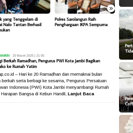
»
k yang Tenggelam di
Polres Sarolangun Raih
Pertam
i Nalo Tantan Berhasil
Penghargaan IKPA Sempurna
Masyara
mukan
Atas Ja
Pert
Tida
JAMBI
Dika
20 Maret 2025 | 21:05
gi Berkah Ramadhan, Pengurus PWI Kota Jambi Bagikan
ko ke Rumah Yatim
p.co.id – Hari ke 20 Ramadhan dan memaknai bulan
 berkah serta berbagi ke sesama, Pengurus Persatuan
awan Indonesia (PWI) Kota Jambi menyambangi Rumah
 Harapan Bangsa di Kebun Handil,
Lanjut Baca
Pere
Cof