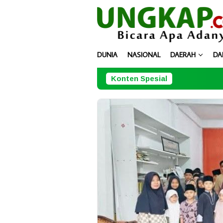
Loncat
ke
konten
DUNIA
NASIONAL
DAERAH
DA
Konten Spesial
BPJN