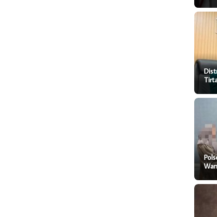
Dist
Tir
Pol
Wani