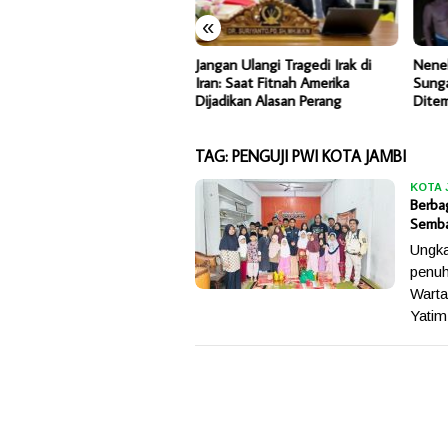
«
N Jambi Genjot Peningkatan
Jangan Ulangi Tragedi Irak di
Nene
an Strategis Menuju Kuala
Iran: Saat Fitnah Amerika
Sunga
gkal
Dijadikan Alasan Perang
Dite
TAG:
PENGUJI PWI KOTA JAMBI
KOTA 
Berba
Semba
Ungka
penuh
Wart
Yatim