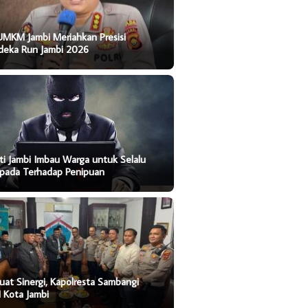
UMKM Jambi Meriahkan Presisi
deka Run Jambi 2026
ti Jambi Imbau Warga untuk Selalu
pada Terhadap Penipuan
uat Sinergi, Kapolresta Sambangi
 Kota Jambi