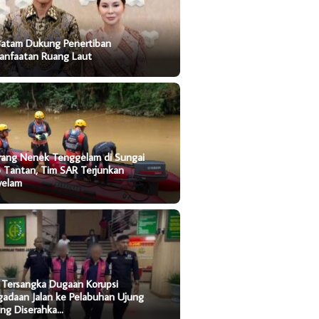
Batam Dukung Penertiban
anfaatan Ruang Laut
rang Nenek Tenggelam di Sungai
o Tantan, Tim SAR Terjunkan
yelam
 Tersangka Dugaan Korupsi
gadaan Jalan ke Pelabuhan Ujung
ung Diserahka…