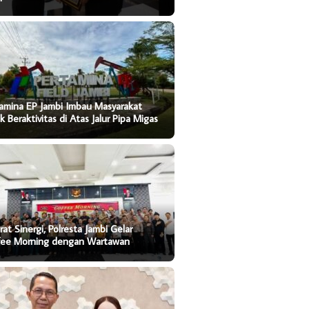
ina EP Jambi Imbau
BPJN Jambi Genjot Peningkatan
Jangan Ul
kat Tidak Beraktivitas di
Jalan Strategis Menuju Kuala
Iran: Saa
lur Pipa Migas
Tungkal
Dijadika
amina EP Jambi Imbau Masyarakat
k Beraktivitas di Atas Jalur Pipa Migas
rat Sinergi, Polresta Jambi Gelar
fee Morning dengan Wartawan