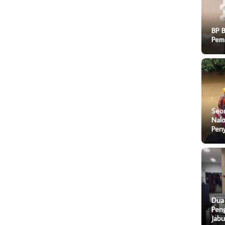
BP 
Pem
Seo
Nal
Pen
Dua
Pen
Jab