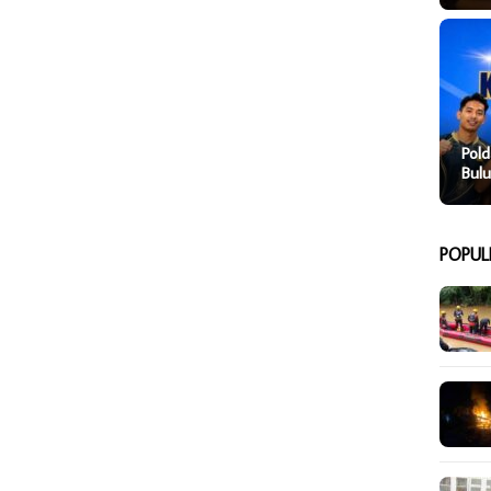
Pold
Bulu
POPUL