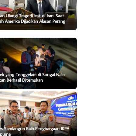
an Ulangi Tragedi Irak di Iran: Saat
ah Amerika Dijadikan Alasan Perang
ek yang Tenggelam di Sungai Nalo
tan Berhasil Ditemukan
es Sarolangun Raih Penghargaan IKPA
purna