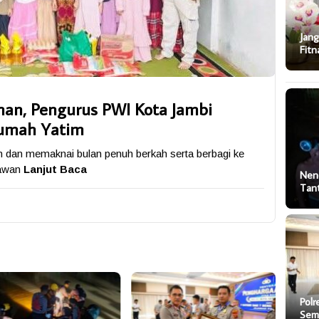
Jang
Fitn
an, Pengurus PWI Kota Jambi
umah Yatim
n dan memaknai bulan penuh berkah serta berbagi ke
tawan
Lanjut Baca
Nen
Tan
Polr
Sem