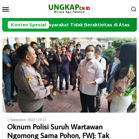
Loncat
Menu
ke
Mobile
konten
yarakat Tidak Beraktivitas di Atas Jalur Pipa Migas
Konten Spesial
1 September 2022 | 19:12
Oknum Polisi Suruh Wartawan
Ngomong Sama Pohon, FWJ: Tak