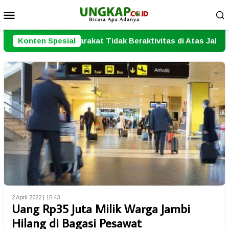
Loncat
Menu
ke
Mobile
konten
akat Tidak Beraktivitas di Atas Jalur Pipa Migas
Konten Spesial
Pe
2 April 2022 | 15:43
Uang Rp35 Juta Milik Warga Jambi
Hilang di Bagasi Pesawat