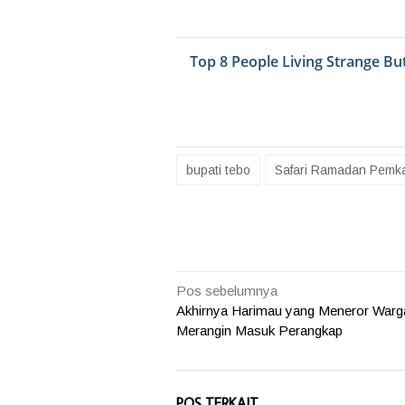
bupati tebo
Safari Ramadan Pemk
Navigasi
Pos sebelumnya
Akhirnya Harimau yang Meneror Warg
pos
Merangin Masuk Perangkap
POS TERKAIT