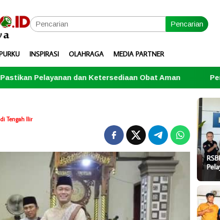
Pencarian
PURKU
INSPIRASI
OLAHRAGA
MEDIA PARTNER
dan Ketersediaan Obat Aman
Penutupan Turnamen Do
i Tengah Ilir
RSB
Pel