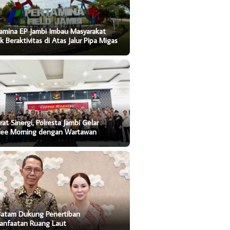
amina EP Jambi Imbau Masyarakat
k Beraktivitas di Atas Jalur Pipa Migas
rat Sinergi, Polresta Jambi Gelar
fee Morning dengan Wartawan
Batam Dukung Penertiban
anfaatan Ruang Laut