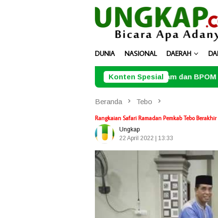
Loncat
ke
konten
DUNIA
NASIONAL
DAERAH
DA
RSBP Batam dan BPOM Pastikan Pelayanan 
Konten Spesial
Beranda
Tebo
Rangkaian Safari Ramadan Pemkab Tebo Berakhir d
Ungkap
22 April 2022 | 13:33