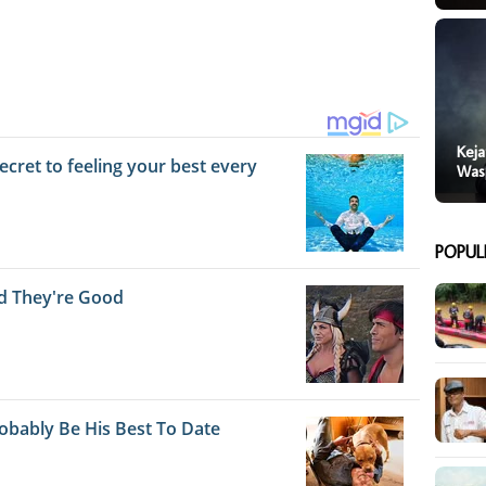
Keja
Was
POPUL