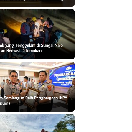
ek yang Tenggelam di Sungai Nalo
tan Berhasil Ditemukan
es Sarolangun Raih Penghargaan IKPA
purna