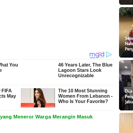
Seo
Nal
Pen
Dua
Pen
Jab
 yang Meneror Warga Merangin Masuk