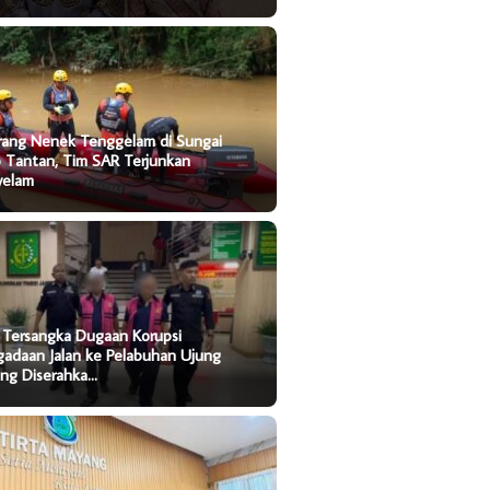
rang Nenek Tenggelam di Sungai
o Tantan, Tim SAR Terjunkan
yelam
 Tersangka Dugaan Korupsi
gadaan Jalan ke Pelabuhan Ujung
ung Diserahka…