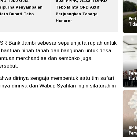
RD Tebo Gelar
Soal PPPK, Waka II DPRD
ripurna Penyampaian
Tebo Minta OPD Aktif
dato Bupati Tebo
Perjuangkan Tenaga
Pert
Honorer
Tida
SR Bank Jambi sebesar sepuluh juta rupiah untuk
, bantuan hibah tanah dan bangunan untuk desa-
antuan merchandise dan sembako juga
ersebut.
Pere
hwa dirinya sengaja membentuk satu tim safari
Cof
nya dirinya dan Wabup Syahlan ingin silaturahim
BP 
Pem