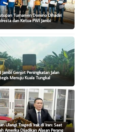
utupan Turnamen Domino Dihadiri
lresta dan Ketua PWI Jambi
 Jambi Genjot Peningkatan Jalan
tegis Menuju Kuala Tungkal
an Ulangi Tragedi Irak di Iran: Saat
ah Amerika Dijadikan Alasan Perang