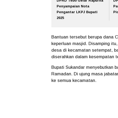
DPRD Tebo Gelar Rapurna
DP
Penyampaian Nota
Pa
Pengantar LKPJ Bupati
Pi
2025
Bantuan tersebut berupa dana C
keperluan masjid. Disamping itu
desa di kecamatan setempat, b
diserahkan dalam kesempatan t
Bupati Sukandar menyebutkan ba
Ramadan. Di ujung masa jabatan
ke semua kecamatan.