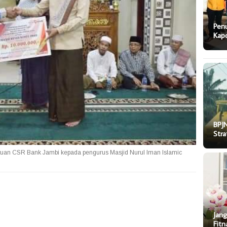
Pen
Kapo
BPJN
Stra
tuan CSR Bank Jambi kepada pengurus Masjid Nurul Iman Islamic
Jang
Fitn