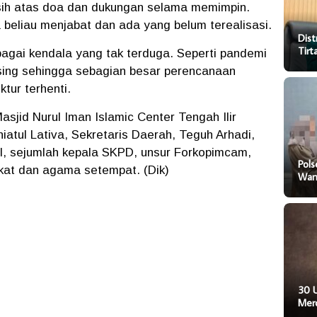
sih atas doa dan dukungan selama memimpin.
 beliau menjabat dan ada yang belum terealisasi.
Dist
Tir
bagai kendala yang tak terduga. Seperti pandemi
ing sehingga sebagian besar perencanaan
tur terhenti.
asjid Nurul Iman Islamic Center Tengah Ilir
iatul Lativa, Sekretaris Daerah, Teguh Arhadi,
l, sejumlah kepala SKPD, unsur Forkopimcam,
Pol
kat dan agama setempat. (Dik)
Wani
30 
Mer