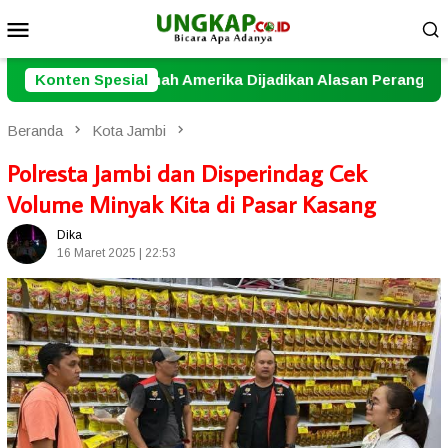
Loncat
Menu
ke
Mobile
konten
Amerika Dijadikan Alasan Perang
Konten Spesial
Nenek yang Tenggela
Beranda
Kota Jambi
Polresta Jambi dan Disperindag Cek
Volume Minyak Kita di Pasar Kasang
Dika
16 Maret 2025 | 22:53