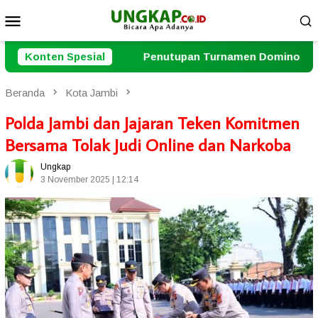
Loncat
Menu
ke
Mobile
konten
Penutupan Turnamen Domino Dihadiri Kapolresta dan Ketu
Konten Spesial
Beranda
Kota Jambi
Polda Jambi dan Jajaran Teken Komitmen
Bersama Tolak Judi Online dan Narkoba
Ungkap
3 November 2025 | 12:14