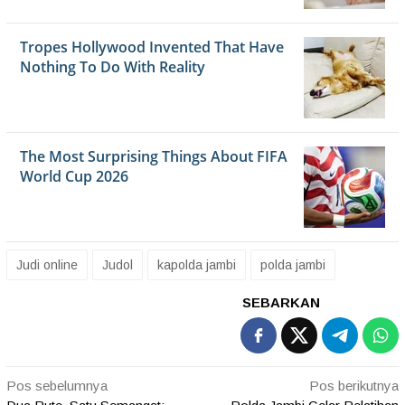
Judi online
Judol
kapolda jambi
polda jambi
SEBARKAN
Navigasi
Pos sebelumnya
Pos berikutnya