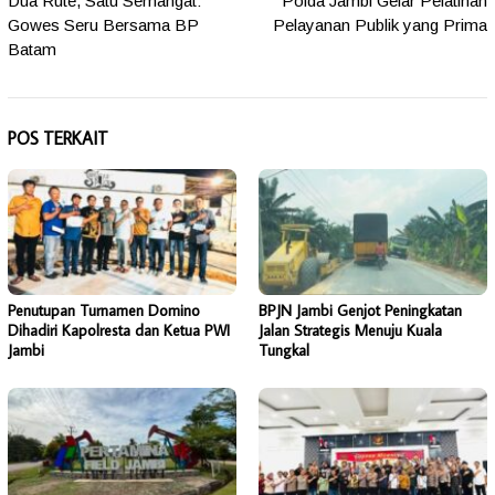
Dua Rute, Satu Semangat:
Polda Jambi Gelar Pelatihan
pos
Gowes Seru Bersama BP
Pelayanan Publik yang Prima
Batam
POS TERKAIT
Penutupan Turnamen Domino
BPJN Jambi Genjot Peningkatan
Dihadiri Kapolresta dan Ketua PWI
Jalan Strategis Menuju Kuala
Jambi
Tungkal