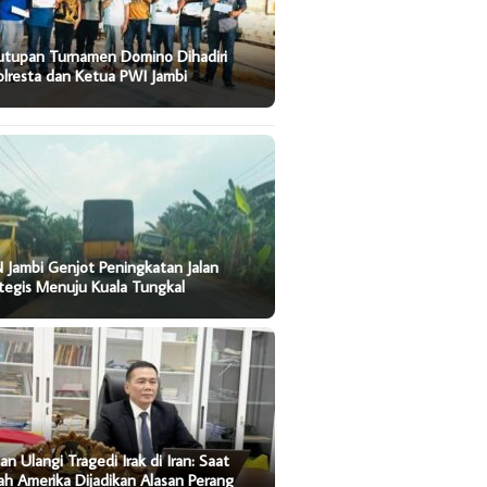
utupan Turnamen Domino Dihadiri
lresta dan Ketua PWI Jambi
 Jambi Genjot Peningkatan Jalan
tegis Menuju Kuala Tungkal
an Ulangi Tragedi Irak di Iran: Saat
ah Amerika Dijadikan Alasan Perang