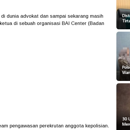
Dist
 di dunia advokat dan sampai sekarang masih
Tir
ketua di sebuah organisasi BAI Center (Badan
Pol
Wani
30 
Mer
team pengawasan perekrutan anggota kepolisian.