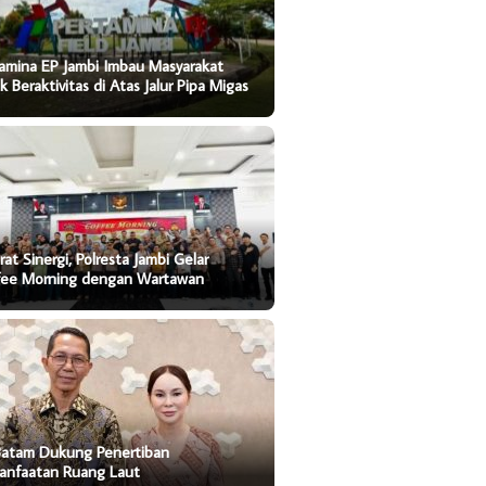
amina EP Jambi Imbau Masyarakat
k Beraktivitas di Atas Jalur Pipa Migas
rat Sinergi, Polresta Jambi Gelar
fee Morning dengan Wartawan
Batam Dukung Penertiban
anfaatan Ruang Laut