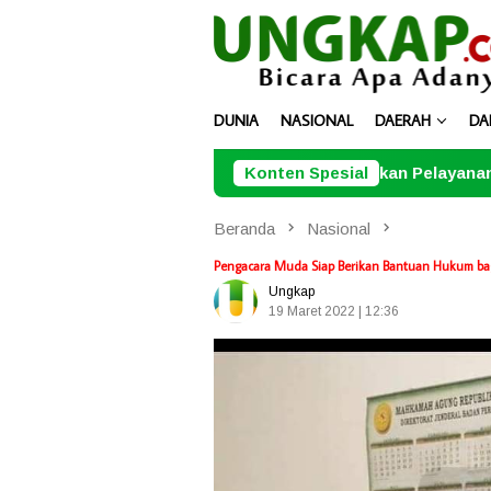
Loncat
ke
konten
DUNIA
NASIONAL
DAERAH
DA
P Batam dan BPOM Pastikan Pelayanan dan Ketersediaan 
Konten Spesial
Beranda
Nasional
Pengacara Muda Siap Berikan Bantuan Hukum ba
Ungkap
19 Maret 2022 | 12:36