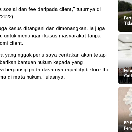
 sosial dan fee daripada client,” tuturnya di
/2022).
Pert
Tida
uga kasus ditangani dan dimenangkan. Ia juga
tu untuk menangani kasus masyarakat tanpa
omi client.
a yang nggak perlu saya ceritakan akan tetapi
mberikan bantuan hukum kepada yang
a berprinsip pada dasarnya equallity before the
Pere
Cof
ma di mata hukum,” ulasnya.
BP 
Pem