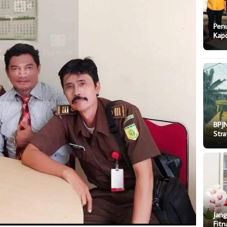
Pen
Kapo
BPJN
Stra
Jang
Fitn