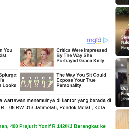
Seo
Nal
Pen
Dua
Pen
Jab
ara wartawan menemuinya di kantor yang berada di
 RT 08 RW 013 Jatimelati, Pondok Melati, Kota
n, 400 Prajurit Yonif R 142/KJ Berangkat ke