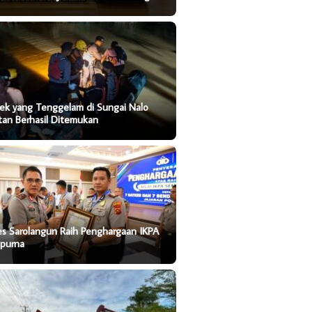
ek yang Tenggelam di Sungai Nalo
tan Berhasil Ditemukan
es Sarolangun Raih Penghargaan IKPA
purna