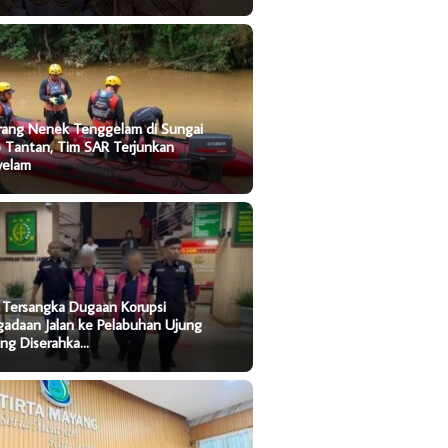
rang Nenek Tenggelam di Sungai
o Tantan, Tim SAR Terjunkan
yelam
 Tersangka Dugaan Korupsi
gadaan Jalan ke Pelabuhan Ujung
ung Diserahka…