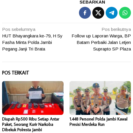
SEBARKAN
Navigasi
Pos sebelumnya
Pos berikutnya
HUT Bhayangkara ke-79, H Sy
Follow up Laporan Warga, BP
pos
Fasha Minta Polda Jambi
Batam Perbaiki Jalan Letjen
Pegang Janji Tri Brata
Suprapto SP Plaza
POS TERKAIT
Diupah Rp500 Ribu Setiap Antar
1.448 Personel Polda Jambi Kawal
Paket, Seorang Kurir Narkoba
Presisi Merdeka Run
Dibekuk Polresta Jambi