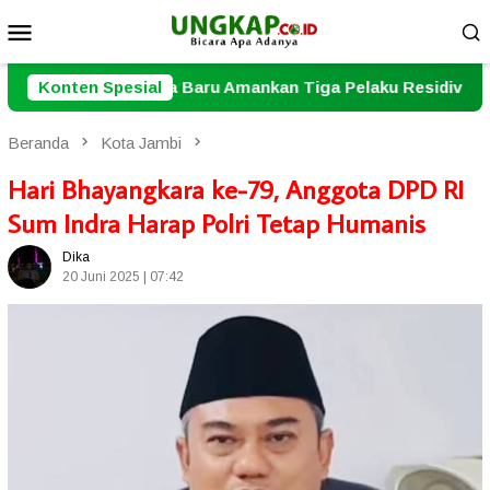
Loncat
Menu
ke
Mobile
konten
ta Baru Amankan Tiga Pelaku Residivis Pencurian Sepeda M
Konten Spesial
Beranda
Kota Jambi
Hari Bhayangkara ke-79, Anggota DPD RI
Sum Indra Harap Polri Tetap Humanis
Dika
20 Juni 2025 | 07:42