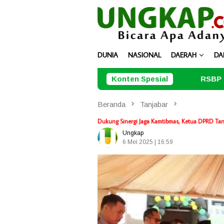
Loncat
ke
konten
DUNIA
NASIONAL
DAERAH
DA
Konten Spesial
RSBP Batam dan BPOM Pasti
Beranda
Tanjabar
Dukung Sinergi Jaga Kamtibmas, Ketua DPRD Tanj
Ungkap
6 Mei 2025 | 16:59