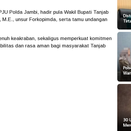
JU Polda Jambi, hadir pula Wakil Bupati Tanjab
Dist
., M.E., unsur Forkopimda, serta tamu undangan
Tir
 penuh keakraban, sekaligus memperkuat komitmen
ilitas dan rasa aman bagi masyarakat Tanjab
Pol
Wani
30 
Mer