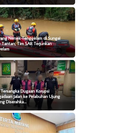
rang Nenek Tenggelam di Sungai
o Tantan, Tim SAR Terjunkan
yelam
 Tersangka Dugaan Korupsi
gadaan Jalan ke Pelabuhan Ujung
ung Diserahka…