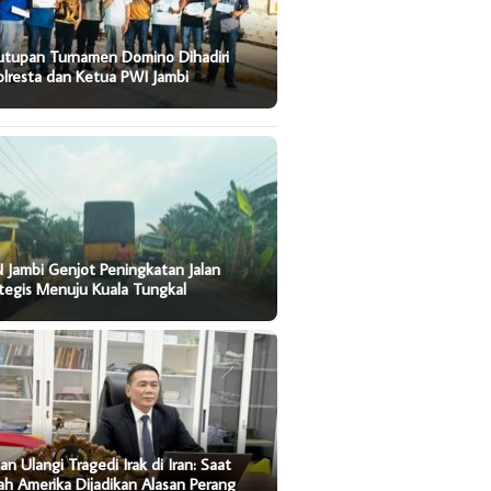
utupan Turnamen Domino Dihadiri
lresta dan Ketua PWI Jambi
 Jambi Genjot Peningkatan Jalan
tegis Menuju Kuala Tungkal
an Ulangi Tragedi Irak di Iran: Saat
ah Amerika Dijadikan Alasan Perang