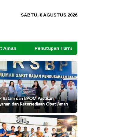
SABTU, 8 AGUSTUS 2026
an Turnamen Domino Dihadiri Kapolresta dan Ketua PWI Ja
P Batam dan BPOM Pastikan
ayanan dan Ketersediaan Obat Aman