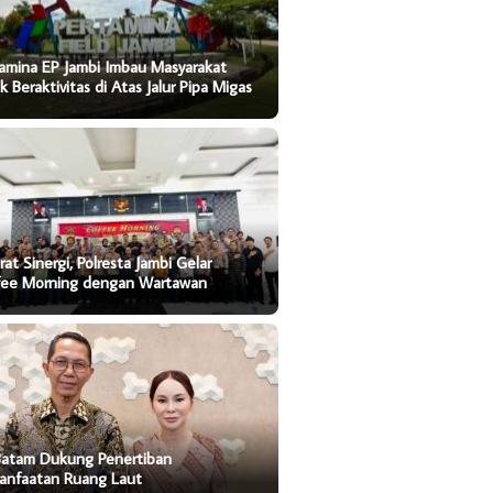
amina EP Jambi Imbau Masyarakat
k Beraktivitas di Atas Jalur Pipa Migas
rat Sinergi, Polresta Jambi Gelar
fee Morning dengan Wartawan
Batam Dukung Penertiban
anfaatan Ruang Laut