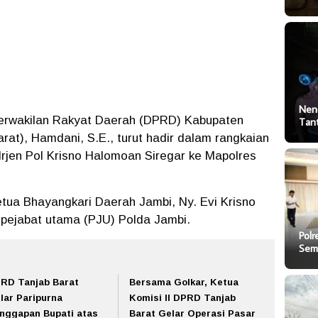
Nen
rwakilan Rakyat Daerah (DPRD) Kabupaten
Tan
rat), Hamdani, S.E., turut hadir dalam rangkaian
Irjen Pol Krisno Halomoan Siregar ke Mapolres
Ketua Bhayangkari Daerah Jambi, Ny. Evi Krisno
 pejabat utama (PJU) Polda Jambi.
Polr
Sem
RD Tanjab Barat
Bersama Golkar, Ketua
lar Paripurna
Komisi II DPRD Tanjab
nggapan Bupati atas
Barat Gelar Operasi Pasar