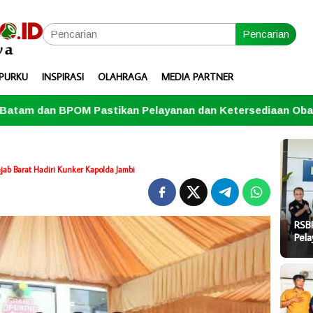
Pencarian
PURKU
INSPIRASI
OLAHRAGA
MEDIA PARTNER
kan Pelayanan dan Ketersediaan Obat Aman
Penutup
ab Barat Hadiri Kunker Kapolda Jambi
RSB
Pel