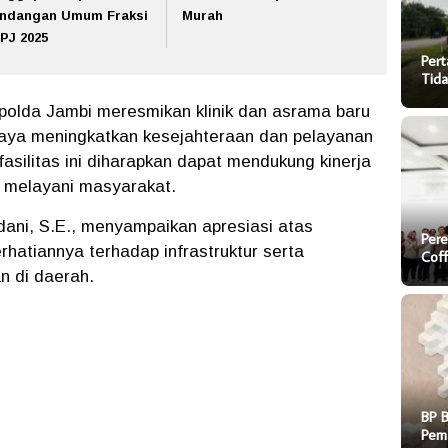
ndangan Umum Fraksi
Murah
PJ 2025
Pert
Tida
olda Jambi meresmikan klinik dan asrama baru
paya meningkatkan kesejahteraan dan pelayanan
 fasilitas ini diharapkan dapat mendukung kinerja
m melayani masyarakat.
ani, S.E., menyampaikan apresiasi atas
Pere
hatiannya terhadap infrastruktur serta
Cof
n di daerah.
BP 
Pem