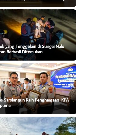
ek yang Tenggelam di Sungai Nalo
tan Berhasil Ditemukan
es Sarolangun Raih Penghargaan IKPA
purna