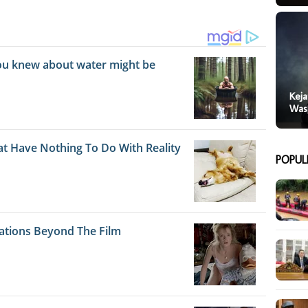
Keja
Was
POPUL