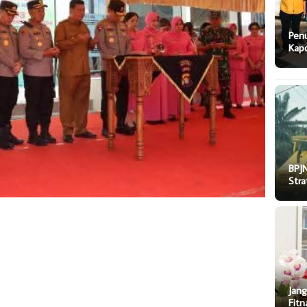
Pen
Kapo
BPJN
Stra
Jang
Fitn