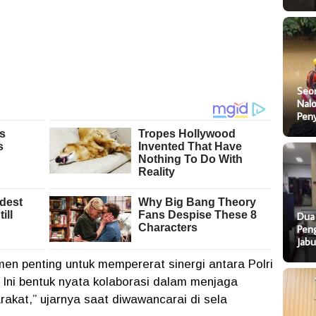
Seo
Nal
Pen
Dua
Pen
Jab
men penting untuk mempererat sinergi antara Polri
 Ini bentuk nyata kolaborasi dalam menjaga
akat,” ujarnya saat diwawancarai di sela