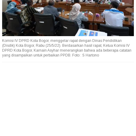
Komisi IV DPRD Kota Bogor, menggelar rapat dengan Dinas Pendidikan
(Disdik) Kota Bogor, Rabu (25/5/22). Berdasarkan hasil rapat, Ketua Komisi IV
DPRD Kota Bogor, Karnain Asyhar menerangkan bahwa ada beberapa catatan
yang disampaikan untuk perbaikan PPDB. Foto : S Hartono