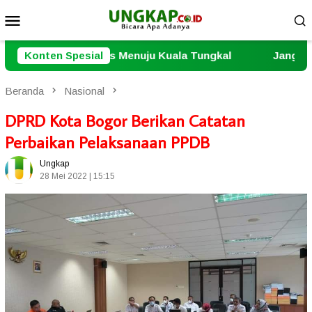
Loncat
Menu
ke
Mobile
konten
uju Kuala Tungkal
Konten Spesial
Jangan Ulangi Tragedi Irak di Iran
Beranda
Nasional
DPRD Kota Bogor Berikan Catatan
Perbaikan Pelaksanaan PPDB
Ungkap
28 Mei 2022 | 15:15