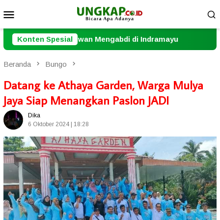
Loncat
Menu
ke
Mobile
konten
Mengabdi di Indramayu
Konten Spesial
HUT ke-2 DePA-RI, Saatnya Ad
Beranda
Bungo
Datang ke Athaya Garden, Warga Mulya
Jaya Siap Menangkan Paslon JADI
Dika
6 Oktober 2024 | 18:28