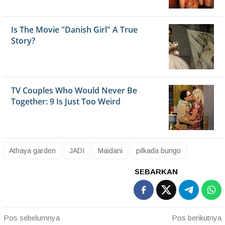
Athaya garden
JADI
Maidani
pilkada bungo
SEBARKAN
Navigasi
Pos sebelumnya
Pos berikutnya