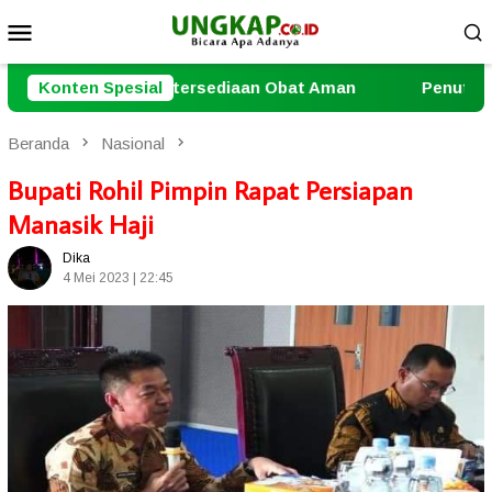
Loncat
Menu
ke
Mobile
konten
diaan Obat Aman
Konten Spesial
Penutupan Turnamen Domino Dihadi
Beranda
Nasional
Bupati Rohil Pimpin Rapat Persiapan
Manasik Haji
Dika
4 Mei 2023 | 22:45