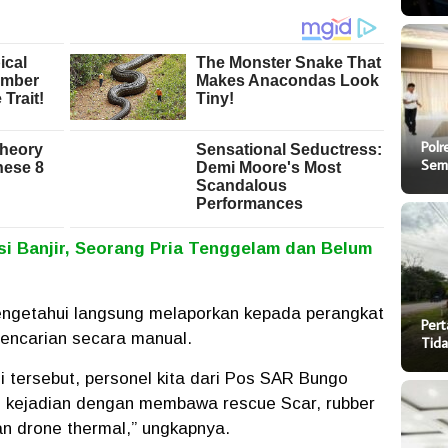
Polr
Sem
si Banjir, Seorang Pria Tenggelam dan Belum
ngetahui langsung melaporkan kepada perangkat
Pert
encarian secara manual.
Tida
i tersebut, personel kita dari Pos SAR Bungo
i kejadian dengan membawa rescue Scar, rubber
an drone thermal,” ungkapnya.