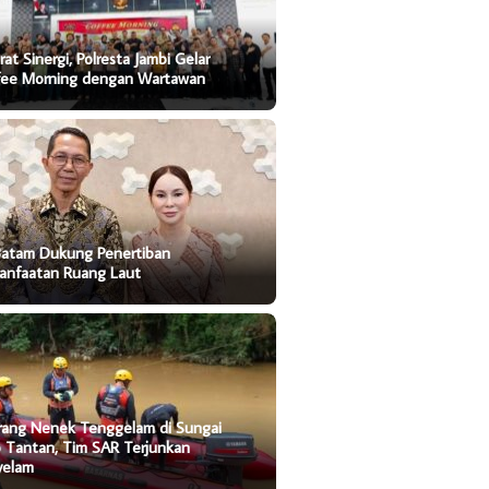
rat Sinergi, Polresta Jambi Gelar
fee Morning dengan Wartawan
Batam Dukung Penertiban
anfaatan Ruang Laut
rang Nenek Tenggelam di Sungai
o Tantan, Tim SAR Terjunkan
yelam